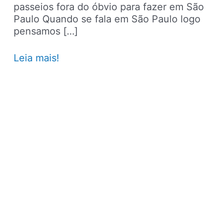
passeios fora do óbvio para fazer em São
Paulo Quando se fala em São Paulo logo
pensamos […]
14
Leia mais!
passeios
fora
do
óbvio
para
fazer
em
São
Paulo