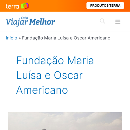
PRODUTOS TERRA
Ir
Pesquisar
para
Mai
o
conteúdo
Início
Fundação Maria Luísa e Oscar Americano
Men
Fundação Maria
Luísa e Oscar
Americano