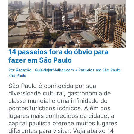
14 passeios fora do óbvio para
fazer em São Paulo
Por
Redação | GuiaViajarMelhor.com
•
Passeios em São Paulo
,
São Paulo
São Paulo é conhecida por sua
diversidade cultural, gastronomia de
classe mundial e uma infinidade de
pontos turísticos icônicos. Além dos
lugares mais conhecidos da cidade, a
capital paulista oferece muitos lugares
diferentes para visitar. Veja abaixo 14