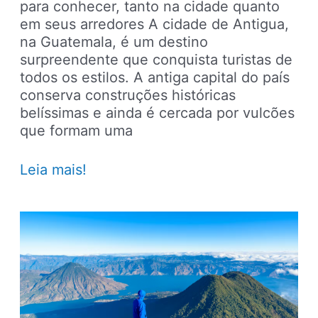
para conhecer, tanto na cidade quanto
em seus arredores A cidade de Antigua,
na Guatemala, é um destino
surpreendente que conquista turistas de
todos os estilos. A antiga capital do país
conserva construções históricas
belíssimas e ainda é cercada por vulcões
que formam uma
17
Leia mais!
atrações
imperdíveis
de
Antigua,
na
Guatemala