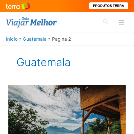
PRODUTOS TERRA
Ir
Pesquisar
para
Mai
o
conteúdo
Início
Guatemala
Pagina 2
Men
Guatemala