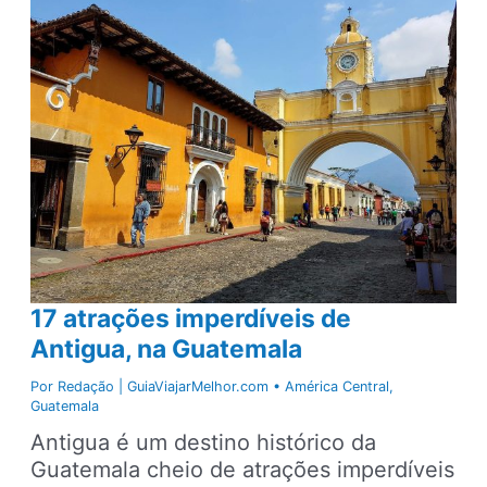
na
Cidade
da
Guatemala:
10
atrações
imperdíveis
17 atrações imperdíveis de
Antigua, na Guatemala
Por
Redação | GuiaViajarMelhor.com
•
América Central
,
Guatemala
Antigua é um destino histórico da
Guatemala cheio de atrações imperdíveis