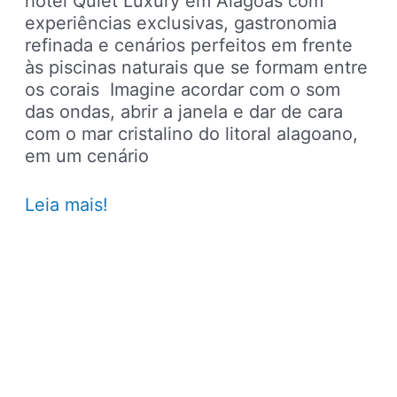
hotel Quiet Luxury em Alagoas com
experiências exclusivas, gastronomia
refinada e cenários perfeitos em frente
às piscinas naturais que se formam entre
os corais Imagine acordar com o som
das ondas, abrir a janela e dar de cara
com o mar cristalino do litoral alagoano,
em um cenário
Ritz
Leia mais!
BSM:
um
refúgio
em
Alagoas
com
experiências
intimistas