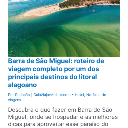
Barra de São Miguel: roteiro de
viagem completo por um dos
principais destinos do litoral
alagoano
Por
Redação | GuiaViajarMelhor.com
•
Hotel
,
Notícias de
viagens
Descubra o que fazer em Barra de São
Miguel, onde se hospedar e as melhores
dicas para aproveitar esse paraíso do