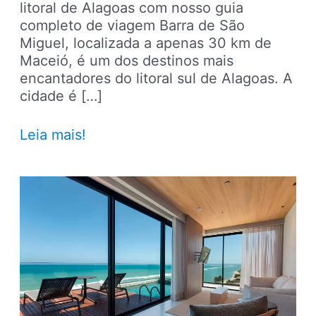
litoral de Alagoas com nosso guia
completo de viagem Barra de São
Miguel, localizada a apenas 30 km de
Maceió, é um dos destinos mais
encantadores do litoral sul de Alagoas. A
cidade é […]
Barra
Leia mais!
de
São
Miguel:
roteiro
de
viagem
completo
por
um
dos