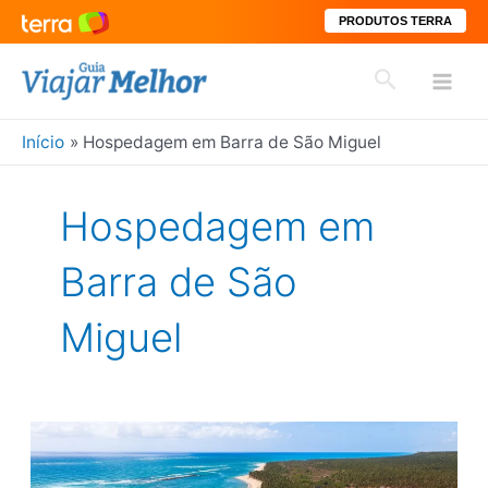
PRODUTOS TERRA
Ir
Pesquisar
para
Mai
o
conteúdo
Início
Hospedagem em Barra de São Miguel
Men
Hospedagem em
Barra de São
Miguel