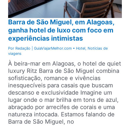
principais
destinos
do
Barra de São Miguel, em Alagoas,
litoral
ganha hotel de luxo com foco em
alagoano
experiências intimistas
Por
Redação | GuiaViajarMelhor.com
•
Hotel
,
Notícias de
viagens
À beira-mar em Alagoas, o hotel de quiet
luxury Ritz Barra de São Miguel combina
sofisticação, romance e vivências
inesquecíveis para casais que buscam
descanso e exclusividade Imagine um
lugar onde o mar brilha em tons de azul,
abraçado por arrecifes de corais e uma
natureza intocada. Estamos falando de
Barra de São Miguel, no