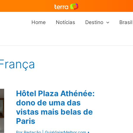
Home
Notícias
Destino
Brasil
França
Hôtel Plaza Athénée:
dono de uma das
vistas mais belas de
Paris
Por
Redação | GuiaViajarMelhor.com
•