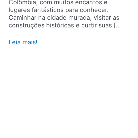
Colômbia, com muitos encantos e
lugares fantásticos para conhecer.
Caminhar na cidade murada, visitar as
construções históricas e curtir suas […]
Hotel
Leia mais!
em
Cartagena
das
Índias:
TOP
13
Hotéis
luxuosos
para
se
hospedar