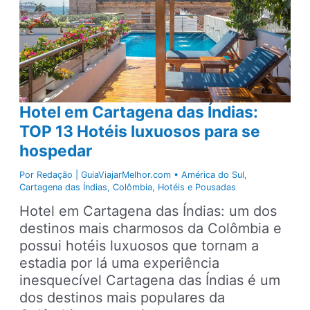
Hotel em Cartagena das Índias:
TOP 13 Hotéis luxuosos para se
hospedar
Por
Redação | GuiaViajarMelhor.com
•
América do Sul
,
Cartagena das Índias
,
Colômbia
,
Hotéis e Pousadas
Hotel em Cartagena das Índias: um dos
destinos mais charmosos da Colômbia e
possui hotéis luxuosos que tornam a
estadia por lá uma experiência
inesquecível Cartagena das Índias é um
dos destinos mais populares da