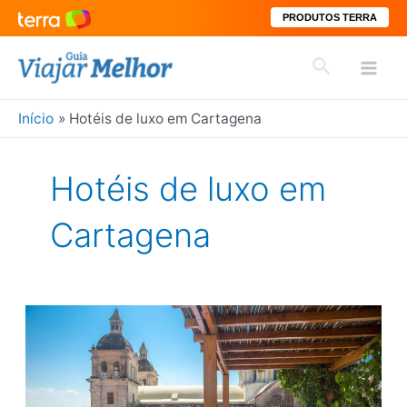
PRODUTOS TERRA
Ir
Pesquisar
para
Mai
o
conteúdo
Início
Hotéis de luxo em Cartagena
Men
Hotéis de luxo em
Cartagena