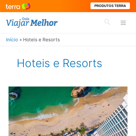
PRODUTOS TERRA
Ir
Pesquisar
para
Mai
o
conteúdo
Início
Hoteis e Resorts
Men
Hoteis e Resorts