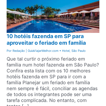
10 hotéis fazenda em SP para
aproveitar o feriado em família
Por
Redação | GuiaViajarMelhor.com
•
Hotel
,
São Paulo
Que tal curtir o próximo feriado em
família num hotel fazenda em São Paulo?
Confira esta lista com os 10 melhores
hotéis fazenda em SP para ir com a
família Planejar um feriado em família
nem sempre é fácil, conciliar as agendas
de todos os integrantes pode ser uma
tarefa complicada. No entanto, com