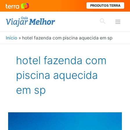
PRODUTOS TERRA
Ir
Pesquisar
para
Mai
o
conteúdo
Início
hotel fazenda com piscina aquecida em sp
Men
hotel fazenda com
piscina aquecida
em sp