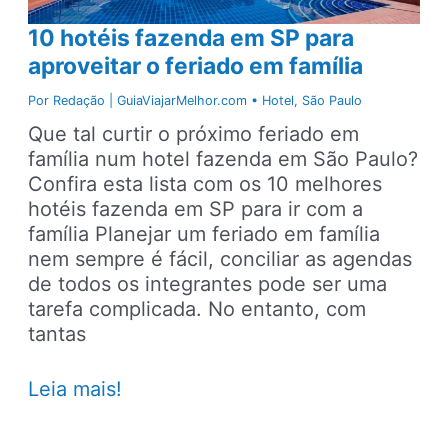
Brasília
10 hotéis fazenda em SP para
aproveitar o feriado em família
Por
Redação | GuiaViajarMelhor.com
•
Hotel
,
São Paulo
Que tal curtir o próximo feriado em
família num hotel fazenda em São Paulo?
Confira esta lista com os 10 melhores
hotéis fazenda em SP para ir com a
família Planejar um feriado em família
nem sempre é fácil, conciliar as agendas
de todos os integrantes pode ser uma
tarefa complicada. No entanto, com
tantas
10
Leia mais!
hotéis
fazenda