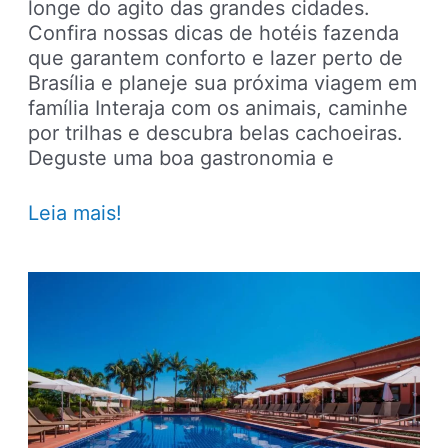
longe do agito das grandes cidades.
Confira nossas dicas de hotéis fazenda
que garantem conforto e lazer perto de
Brasília e planeje sua próxima viagem em
família Interaja com os animais, caminhe
por trilhas e descubra belas cachoeiras.
Deguste uma boa gastronomia e
Viagens
Leia mais!
em
família:
5
dicas
de
hotel
fazenda
perto
de