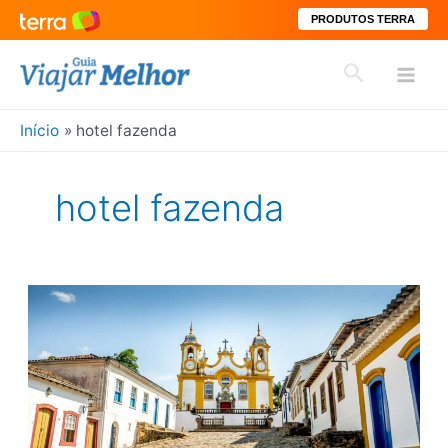
PRODUTOS TERRA
Ir
Pesquisar
para
Mai
o
conteúdo
Início
hotel fazenda
Men
hotel fazenda