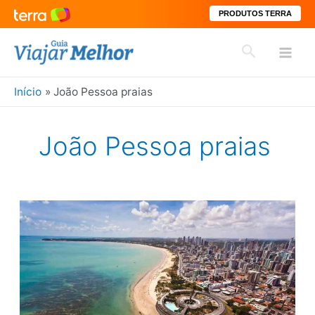
PRODUTOS TERRA
Ir
Pesquisar
para
Mai
o
conteúdo
Início
João Pessoa praias
Men
João Pessoa praias