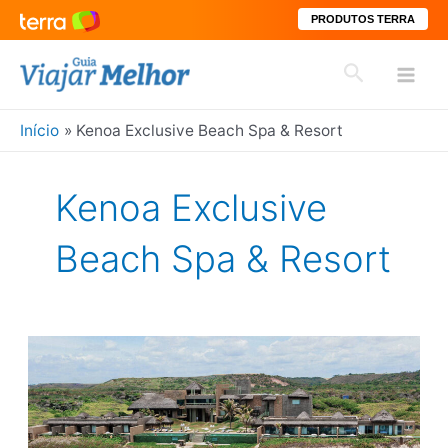
PRODUTOS TERRA
Ir
Pesquisar
para
Mai
o
conteúdo
Início
Kenoa Exclusive Beach Spa & Resort
Men
Kenoa Exclusive
Beach Spa & Resort