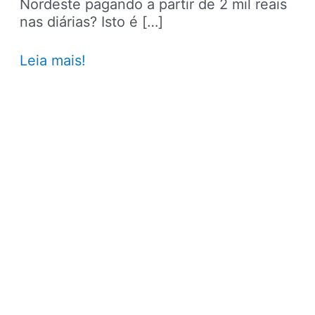
Nordeste pagando a partir de 2 mil reais
nas diárias? Isto é […]
Um
Leia mais!
dos
hotéis
mais
luxuosos
do
Nordeste
tem
diárias
a
partir
de
2
mil
reais