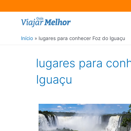
Ir
para
o
Início
lugares para conhecer Foz do Iguaçu
conteúdo
lugares para con
Iguaçu