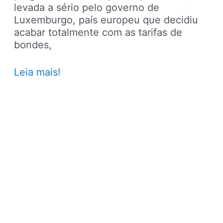
levada a sério pelo governo de
Luxemburgo, país europeu que decidiu
acabar totalmente com as tarifas de
bondes,
Governo
Leia mais!
de
Luxemburgo
propõe
transporte
gratuito
para
toda
a
população