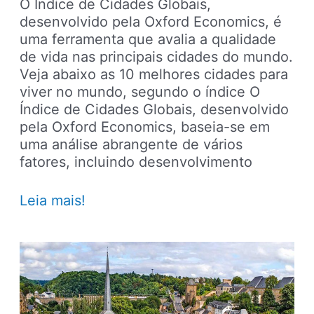
O Índice de Cidades Globais,
desenvolvido pela Oxford Economics, é
uma ferramenta que avalia a qualidade
de vida nas principais cidades do mundo.
Veja abaixo as 10 melhores cidades para
viver no mundo, segundo o índice O
Índice de Cidades Globais, desenvolvido
pela Oxford Economics, baseia-se em
uma análise abrangente de vários
fatores, incluindo desenvolvimento
Qualidade
Leia mais!
de
vida:
as
10
melhores
cidades