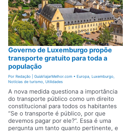
para
viver
no
mundo
Governo de Luxemburgo propõe
transporte gratuito para toda a
população
Por
Redação | GuiaViajarMelhor.com
•
Europa
,
Luxemburgo
,
Notícias de turismo
,
Utilidades
A nova medida questiona a importância
do transporte público como um direito
constitucional para todos os habitantes
“Se o transporte é público, por que
devemos pagar por ele?”. Essa é uma
pergunta um tanto quanto pertinente, e