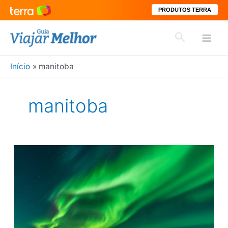
PRODUTOS TERRA
Ir
Pesquisar
para
Mai
o
conteúdo
Início
manitoba
Men
manitoba