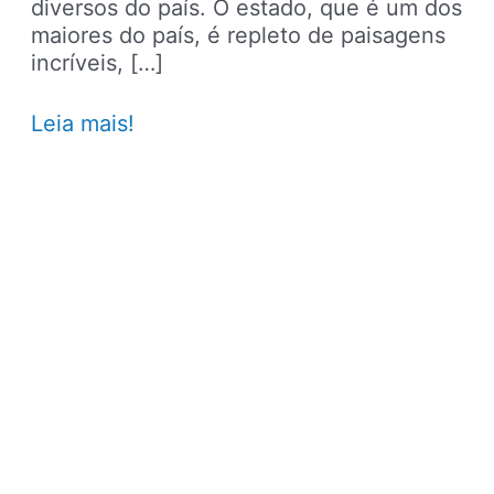
diversos do país. O estado, que é um dos
maiores do país, é repleto de paisagens
incríveis, […]
Maranhão
Leia mais!
–
Principais
pontos
turísticos,
praias,
lugares
para
ir,
passeios
e
dicas