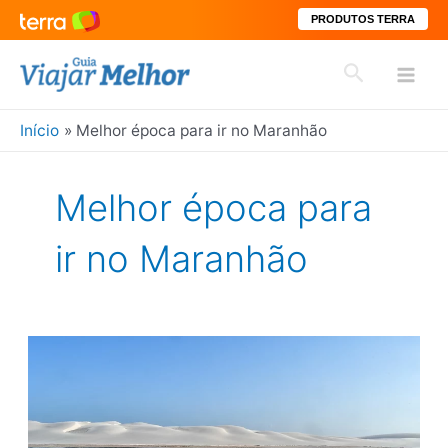
PRODUTOS TERRA
Ir
Pesquisar
para
Mai
o
conteúdo
Início
Melhor época para ir no Maranhão
Men
Melhor época para
ir no Maranhão