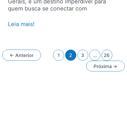
Gerais, é um destino imperdível para
quem busca se conectar com
Centro
Leia mais!
histórico
de
Diamantina,
uma
Paginação
←
Anterior
1
2
3
…
26
bela
de
viagem
Próxima
→
post
por
Minas
Gerais