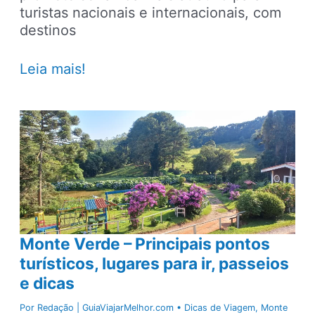
turistas nacionais e internacionais, com
destinos
25
Leia mais!
dos
melhores
destinos
para
viajar
no
Brasil
em
2025
Monte Verde – Principais pontos
turísticos, lugares para ir, passeios
e dicas
Por
Redação | GuiaViajarMelhor.com
•
Dicas de Viagem
,
Monte