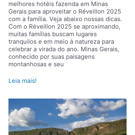
melhores hotéis fazenda em Minas
Gerais para aproveitar o Réveillon 2025
com a família. Veja abaixo nossas dicas.
Com o Réveillon 2025 se aproximando,
muitas famílias buscam lugares
tranquilos e em meio à natureza para
celebrar a virada do ano. Minas Gerais,
conhecido por suas paisagens
montanhosas e seu
Réveillon
Leia mais!
2025:
Hotéis
fazenda
em
Minas
Gerais
para