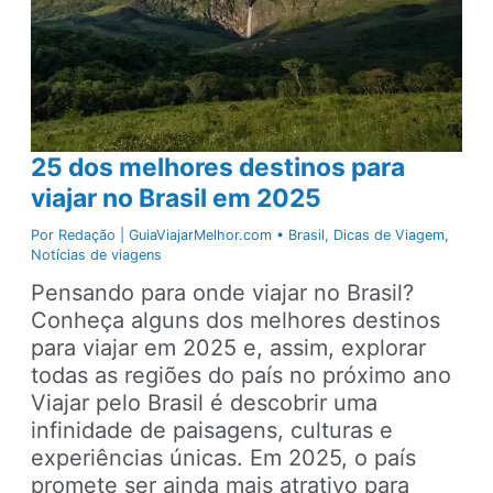
ir
com
a
família
25 dos melhores destinos para
viajar no Brasil em 2025
Por
Redação | GuiaViajarMelhor.com
•
Brasil
,
Dicas de Viagem
,
Notícias de viagens
Pensando para onde viajar no Brasil?
Conheça alguns dos melhores destinos
para viajar em 2025 e, assim, explorar
todas as regiões do país no próximo ano
Viajar pelo Brasil é descobrir uma
infinidade de paisagens, culturas e
experiências únicas. Em 2025, o país
promete ser ainda mais atrativo para