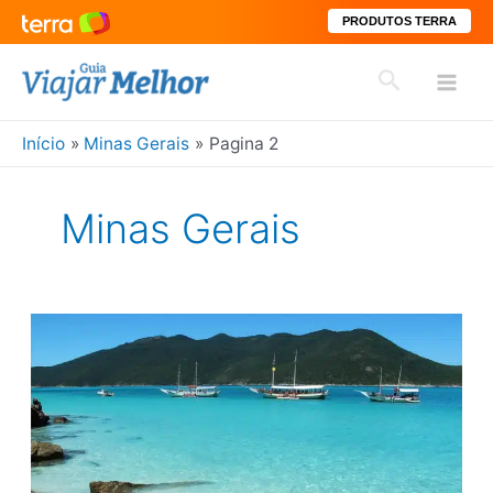
PRODUTOS TERRA
Ir
Pesquisar
para
Mai
o
conteúdo
Início
Minas Gerais
Pagina 2
Men
Minas Gerais