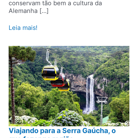
conservam tão bem a cultura da
Alemanha […]
4
Leia mais!
cidades
brasileiras
que
vão
fazer
você
se
sentir
na
Alemanha
Viajando para a Serra Gaúcha, o