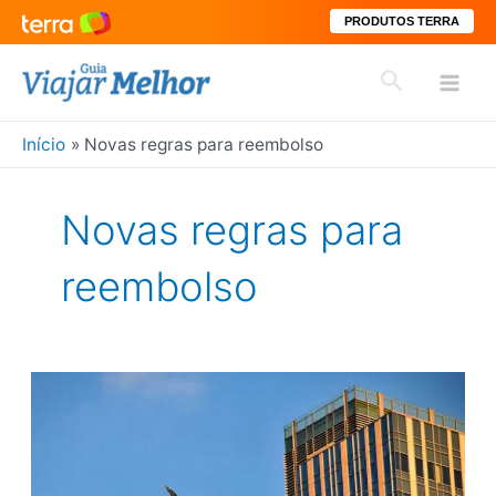
PRODUTOS TERRA
Ir
Pesquisar
para
Mai
o
conteúdo
Início
Novas regras para reembolso
Men
Novas regras para
reembolso