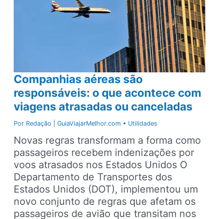
Companhias aéreas são
responsáveis: o que acontece com
viagens atrasadas ou canceladas
Por
Redação | GuiaViajarMelhor.com
•
Utilidades
Novas regras transformam a forma como
passageiros recebem indenizações por
voos atrasados nos Estados Unidos O
Departamento de Transportes dos
Estados Unidos (DOT), implementou um
novo conjunto de regras que afetam os
passageiros de avião que transitam nos