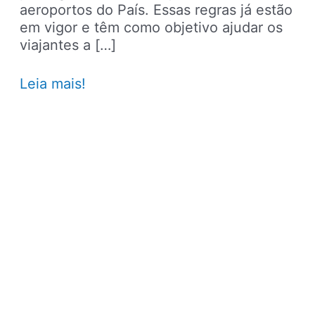
aeroportos do País. Essas regras já estão
em vigor e têm como objetivo ajudar os
viajantes a […]
Companhias
Leia mais!
aéreas
são
responsáveis:
o
que
acontece
com
viagens
atrasadas
ou
canceladas