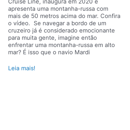
Cruise Line, inaugura em 2020 e
apresenta uma montanha-russa com
mais de 50 metros acima do mar. Confira
o vídeo. Se navegar a bordo de um
cruzeiro já é considerado emocionante
para muita gente, imagine então
enfrentar uma montanha-russa em alto
mar? É isso que o navio Mardi
Adrenalina
Leia mais!
em
alto
mar:
conheça
o
primeiro
navio
do