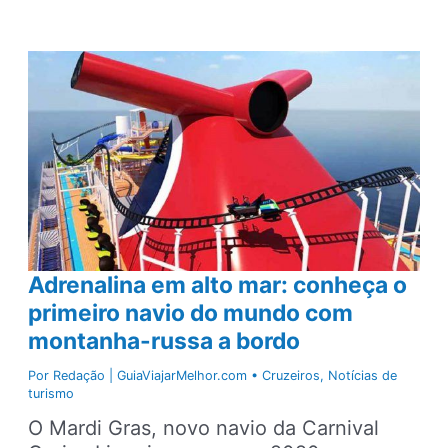
Paulo
terá
bar
subterrâneo
instalado
em
antigo
cofre
de
banco
Adrenalina em alto mar: conheça o
primeiro navio do mundo com
montanha-russa a bordo
Por
Redação | GuiaViajarMelhor.com
•
Cruzeiros
,
Notícias de
turismo
O Mardi Gras, novo navio da Carnival