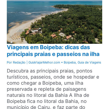
Viagens em Boipeba: dicas das
principais praias e passeios na ilha
Por
Redação | GuiaViajarMelhor.com
•
Boipeba
,
Guia de Viagens
Descubra as principais praias, pontos
turísticos, passeios, onde se hospedar e
como chegar a Boipeba, uma ilha
preservada e repleta de paisagens
naturais no litoral da Bahia A Ilha de
Boipeba fica no litoral da Bahia, no
município de Cairu, e faz parte do