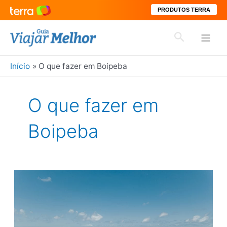
PRODUTOS TERRA
Ir
Pesquisar
para
Mai
o
conteúdo
Início
O que fazer em Boipeba
Men
O que fazer em
Boipeba