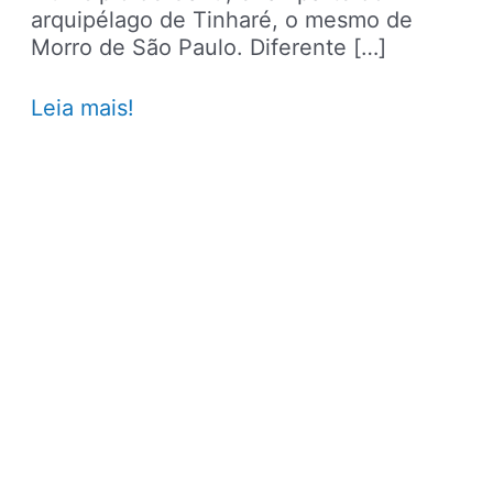
arquipélago de Tinharé, o mesmo de
Morro de São Paulo. Diferente […]
Viagens
Leia mais!
em
Boipeba:
dicas
das
principais
praias
e
passeios
na
ilha