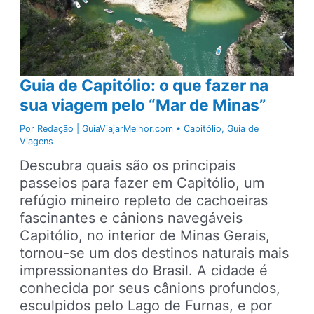
Guia de Capitólio: o que fazer na
sua viagem pelo “Mar de Minas”
Por
Redação | GuiaViajarMelhor.com
•
Capitólio
,
Guia de
Viagens
Descubra quais são os principais
passeios para fazer em Capitólio, um
refúgio mineiro repleto de cachoeiras
fascinantes e cânions navegáveis
Capitólio, no interior de Minas Gerais,
tornou-se um dos destinos naturais mais
impressionantes do Brasil. A cidade é
conhecida por seus cânions profundos,
esculpidos pelo Lago de Furnas, e por