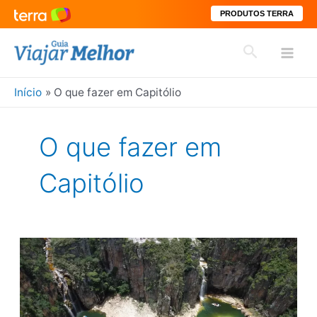
PRODUTOS TERRA
Ir
Pesquisar
para
Mai
o
conteúdo
Início
O que fazer em Capitólio
Men
O que fazer em
Capitólio