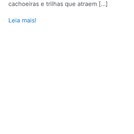
cachoeiras e trilhas que atraem […]
Guia
Leia mais!
de
Capitólio:
o
que
fazer
na
sua
viagem
pelo
“Mar
de
Minas”