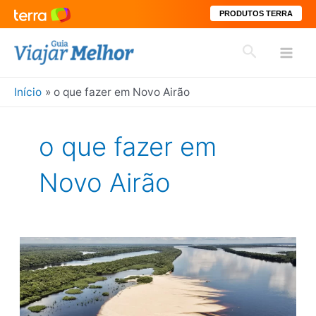
PRODUTOS TERRA
Ir
Pesquisar
para
Mai
o
conteúdo
Início
o que fazer em Novo Airão
Men
o que fazer em
Novo Airão