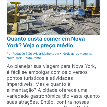
Quanto custa comer em Nova
York? Veja o preço médio
Por
Redação | GuiaViajarMelhor.com
•
Notícias de viagens
,
Nova York
,
Restaurante
Ao planejar sua viagem para Nova York,
é fácil se empolgar com os diversos
pontos turísticos e atividades
imperdíveis. Mas e quanto à
alimentação? A cidade oferece uma
variedade gastronômica tão vasta quanto
suas atrações. Então, confira nossas