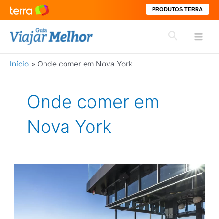
PRODUTOS TERRA
Ir
Pesquisar
para
Mai
o
conteúdo
Início
Onde comer em Nova York
Men
Onde comer em
Nova York