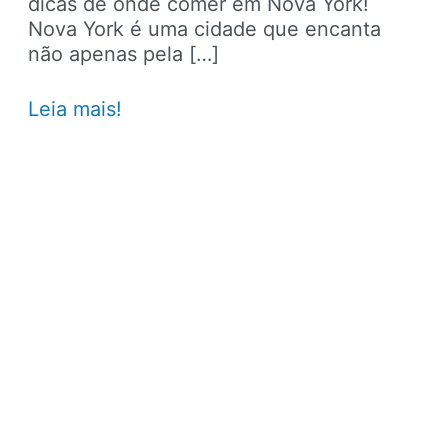
dicas de onde comer em Nova York!
Nova York é uma cidade que encanta
não apenas pela […]
Quanto
Leia mais!
custa
comer
em
Nova
York?
Veja
o
preço
médio