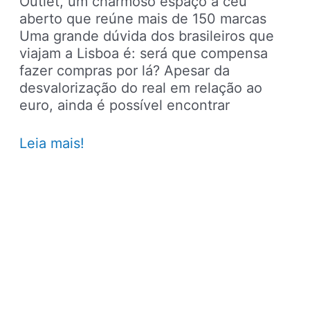
Outlet, um charmoso espaço a céu
aberto que reúne mais de 150 marcas
Uma grande dúvida dos brasileiros que
viajam a Lisboa é: será que compensa
fazer compras por lá? Apesar da
desvalorização do real em relação ao
euro, ainda é possível encontrar
Onde
Leia mais!
fazer
compras
em
Lisboa:
conheça
o
Freeport
Fashion
Outlet