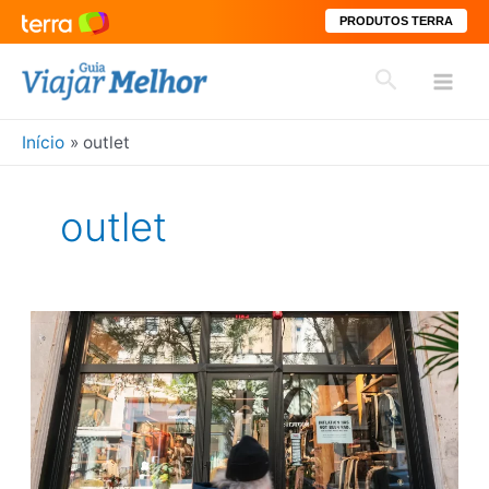
PRODUTOS TERRA
Ir
Pesquisar
para
Mai
o
conteúdo
Início
outlet
Men
outlet