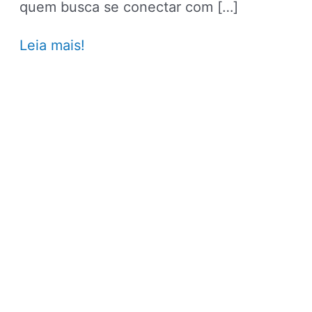
quem busca se conectar com […]
Centro
Leia mais!
histórico
de
Diamantina,
uma
bela
viagem
por
Minas
Gerais