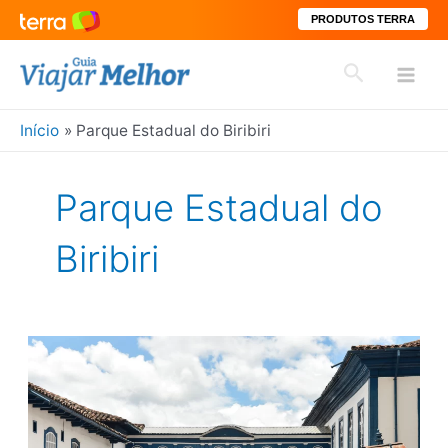
PRODUTOS TERRA
Ir
Pesquisar
para
Mai
o
conteúdo
Início
Parque Estadual do Biribiri
Men
Parque Estadual do
Biribiri