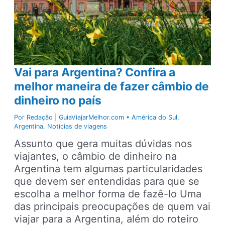
Vai para Argentina? Confira a
melhor maneira de fazer câmbio de
dinheiro no país
Por
Redação | GuiaViajarMelhor.com
•
América do Sul
,
Argentina
,
Notícias de viagens
Assunto que gera muitas dúvidas nos
viajantes, o câmbio de dinheiro na
Argentina tem algumas particularidades
que devem ser entendidas para que se
escolha a melhor forma de fazê-lo Uma
das principais preocupações de quem vai
viajar para a Argentina, além do roteiro