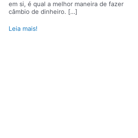
em si, é qual a melhor maneira de fazer
câmbio de dinheiro. […]
Vai
Leia mais!
para
Argentina?
Confira
a
melhor
maneira
de
fazer
câmbio
de
dinheiro
no
país