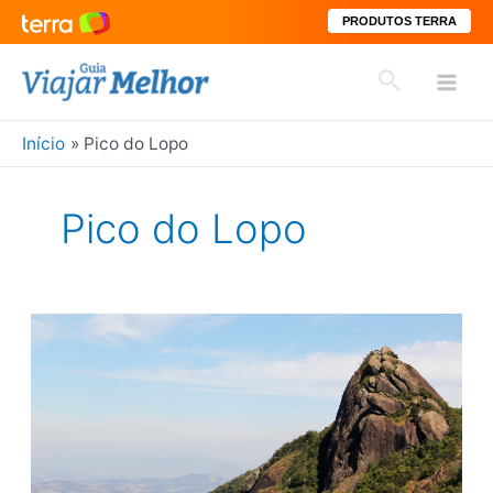
PRODUTOS TERRA
Ir
Pesquisar
para
Mai
o
conteúdo
Início
Pico do Lopo
Men
Pico do Lopo