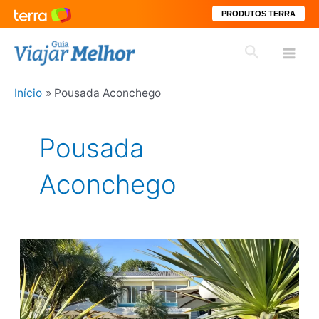
PRODUTOS TERRA
Ir
Pesquisar
para
Mai
o
conteúdo
Início
Pousada Aconchego
Men
Pousada
Aconchego