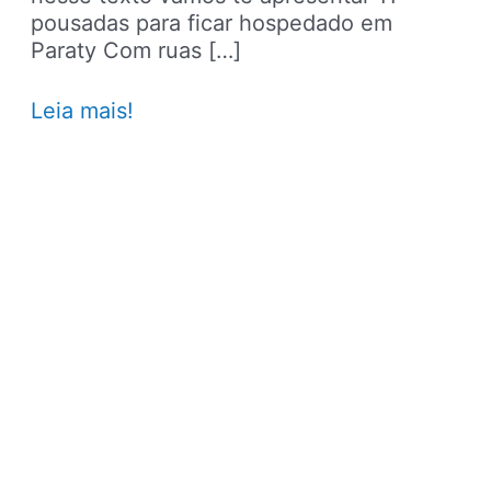
pousadas para ficar hospedado em
Paraty Com ruas […]
11
Leia mais!
pousadas
para
ficar
hospedado
em
Paraty