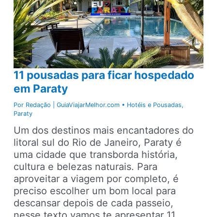
11 pousadas para ficar hospedado
em Paraty
Por
Redação | GuiaViajarMelhor.com
•
Hotéis e Pousadas
,
Paraty
Um dos destinos mais encantadores do
litoral sul do Rio de Janeiro, Paraty é
uma cidade que transborda história,
cultura e belezas naturais. Para
aproveitar a viagem por completo, é
preciso escolher um bom local para
descansar depois de cada passeio,
nesse texto vamos te apresentar 11