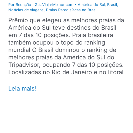
Por
Redação | GuiaViajarMelhor.com
•
América do Sul
,
Brasil
,
Notícias de viagens
,
Praias Paradisíacas no Brasil
Prêmio que elegeu as melhores praias da
América do Sul teve destinos do Brasil
em 7 das 10 posições. Praia brasileira
também ocupou o topo do ranking
mundial O Brasil dominou o ranking de
melhores praias da América do Sul do
Tripadvisor, ocupando 7 das 10 posições.
Localizadas no Rio de Janeiro e no litoral
Brasil
Leia mais!
tem
7
das
10
melhores
praias