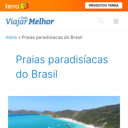
PRODUTOS TERRA
Ir
Pesquisar
para
Mai
o
conteúdo
Início
Praias paradisíacas do Brasil
Men
Praias paradisíacas
do Brasil