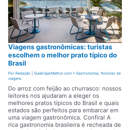
Viagens gastronômicas: turistas
escolhem o melhor prato típico do
Brasil
Por
Redação | GuiaViajarMelhor.com
•
Gastronomia
,
Notícias de
viagens
Do arroz com feijão ao churrasco: nossos
leitores nos ajudaram a eleger os
melhores pratos típicos do Brasil e quais
estados são perfeitos para embarcar em
uma viagem gastronômica. Confira! A
rica gastronomia brasileira é recheada de