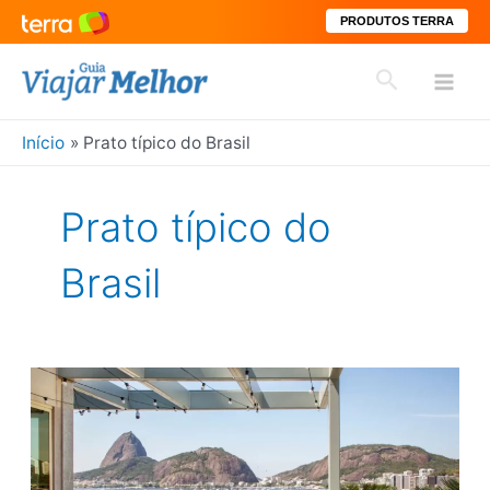
PRODUTOS TERRA
Ir
Pesquisar
para
Mai
o
conteúdo
Início
Prato típico do Brasil
Men
Prato típico do
Brasil