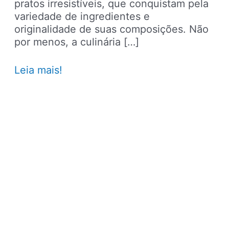
pratos irresistíveis, que conquistam pela
variedade de ingredientes e
originalidade de suas composições. Não
por menos, a culinária […]
Viagens
Leia mais!
gastronômicas:
turistas
escolhem
o
melhor
prato
típico
do
Brasil