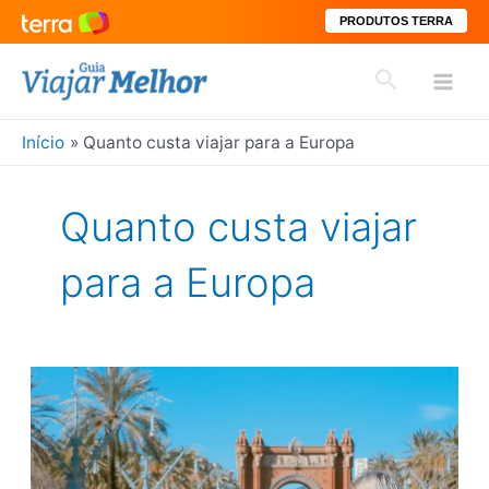
PRODUTOS TERRA
Ir
Pesquisar
para
Mai
o
conteúdo
Início
Quanto custa viajar para a Europa
Men
Quanto custa viajar
para a Europa