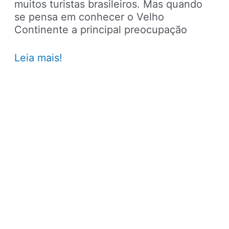
muitos turistas brasileiros. Mas quando
se pensa em conhecer o Velho
Continente a principal preocupação
Quanto
Leia mais!
custa
viajar
para
a
Europa
em
2024?
Média
de
preços
de
gastos
diários