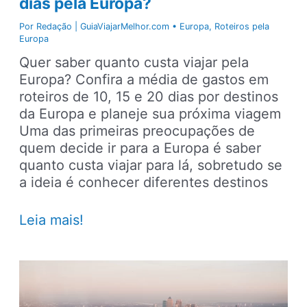
dias pela Europa?
Por
Redação | GuiaViajarMelhor.com
•
Europa
,
Roteiros pela
Europa
Quer saber quanto custa viajar pela
Europa? Confira a média de gastos em
roteiros de 10, 15 e 20 dias por destinos
da Europa e planeje sua próxima viagem
Uma das primeiras preocupações de
quem decide ir para a Europa é saber
quanto custa viajar para lá, sobretudo se
a ideia é conhecer diferentes destinos
Quanto
Leia mais!
custa
viajar
10,
15
ou