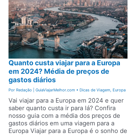
20
dias
pela
Europa?
Quanto custa viajar para a Europa
em 2024? Média de preços de
gastos diários
Por
Redação | GuiaViajarMelhor.com
•
Dicas de Viagem
,
Europa
Vai viajar para a Europa em 2024 e quer
saber quanto custa ir para lá? Confira
nosso guia com a média dos preços de
gastos diários em uma viagem para a
Europa Viajar para a Europa é o sonho de