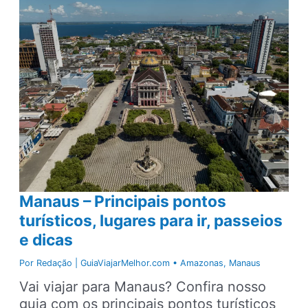
–
Principais
praias,
lugares
para
ir,
passeios
e
dicas
Manaus – Principais pontos
turísticos, lugares para ir, passeios
e dicas
Por
Redação | GuiaViajarMelhor.com
•
Amazonas
,
Manaus
Vai viajar para Manaus? Confira nosso
guia com os principais pontos turísticos