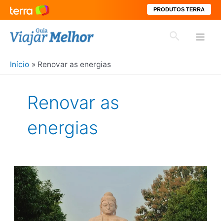
PRODUTOS TERRA
Ir
Pesquisar
para
Mai
o
conteúdo
Início
Renovar as energias
Men
Renovar as
energias