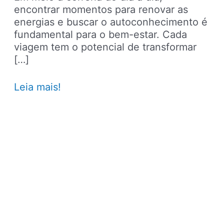
encontrar momentos para renovar as
energias e buscar o autoconhecimento é
fundamental para o bem-estar. Cada
viagem tem o potencial de transformar
[…]
Roteiros
Leia mais!
para
quem
deseja
renovar
as
energias
em
viagens
de
autoconhecimento