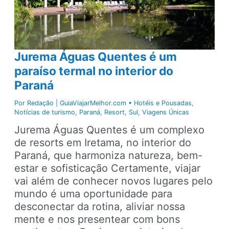
Jurema Águas Quentes é um
paraíso termal no interior do
Paraná
Por
Redação | GuiaViajarMelhor.com
•
Hotéis e Pousadas
,
Notícias de turismo
,
Paraná
,
Resort
,
Sul
,
Viagens Únicas
Jurema Águas Quentes é um complexo
de resorts em Iretama, no interior do
Paraná, que harmoniza natureza, bem-
estar e sofisticação Certamente, viajar
vai além de conhecer novos lugares pelo
mundo é uma oportunidade para
desconectar da rotina, aliviar nossa
mente e nos presentear com bons