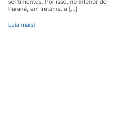
sentimentos. Por isso, no interior do
Paraná, em Iretama, a […]
Jurema
Leia mais!
Águas
Quentes
é
um
paraíso
termal
no
interior
do
Paraná