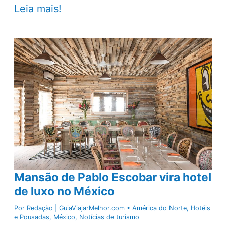
México
Leia mais!
inaugura
novo
resort
all
inclusive
na
Riviera
Maya
Mansão de Pablo Escobar vira hotel
de luxo no México
Por
Redação | GuiaViajarMelhor.com
•
América do Norte
,
Hotéis
e Pousadas
,
México
,
Notícias de turismo