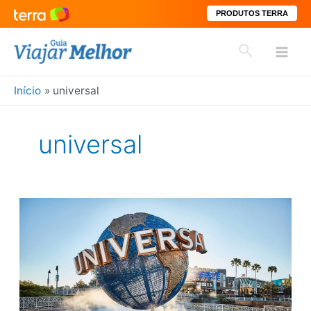
PRODUTOS TERRA
Ir
Pesquisar
para
Mai
o
conteúdo
Início
universal
Men
universal