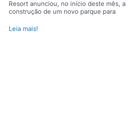
Resort anunciou, no início deste mês, a
construção de um novo parque para
Saiba
Leia mais!
tudo
sobre
o
Epic
Universe,
novo
parque
da
Universal
em
Orlando