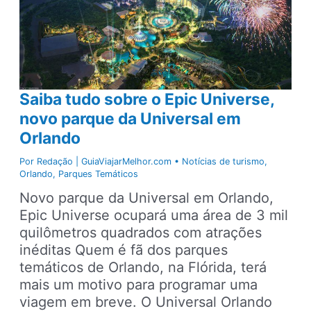
ingressos
para
parques
com
dois
dias
Saiba tudo sobre o Epic Universe,
grátis
novo parque da Universal em
Orlando
Por
Redação | GuiaViajarMelhor.com
•
Notícias de turismo
,
Orlando
,
Parques Temáticos
Novo parque da Universal em Orlando,
Epic Universe ocupará uma área de 3 mil
quilômetros quadrados com atrações
inéditas Quem é fã dos parques
temáticos de Orlando, na Flórida, terá
mais um motivo para programar uma
viagem em breve. O Universal Orlando