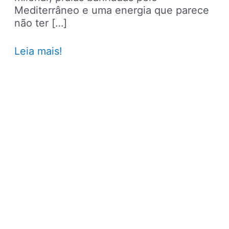
Mediterrâneo e uma energia que parece
não ter […]
Verão
Leia mais!
na
Espanha:
4
cidades
imperdíveis
e
o
guia
para
fugir
do
overbooking
na