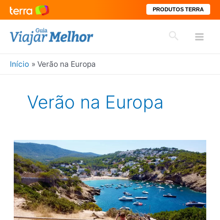
PRODUTOS TERRA
Ir
Pesquisar
para
Mai
o
conteúdo
Início
Verão na Europa
Men
Verão na Europa