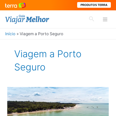
PRODUTOS TERRA
Ir
Pesquisar
para
Mai
o
conteúdo
Início
Viagem a Porto Seguro
Men
Viagem a Porto
Seguro