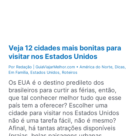
que
fiquem
cegos
Veja 12 cidades mais bonitas para
visitar nos Estados Unidos
Por
Redação | GuiaViajarMelhor.com
•
América do Norte
,
Dicas
,
Em Família
,
Estados Unidos
,
Roteiros
Os EUA é o destino predileto dos
brasileiros para curtir as férias, então,
que tal conhecer melhor tudo que esse
país tem a oferecer? Escolher uma
cidade para visitar nos Estados Unidos
não é uma tarefa fácil, não é mesmo?
Afinal, há tantas atrações disponíveis
(praias, belas paisagens urbanas,