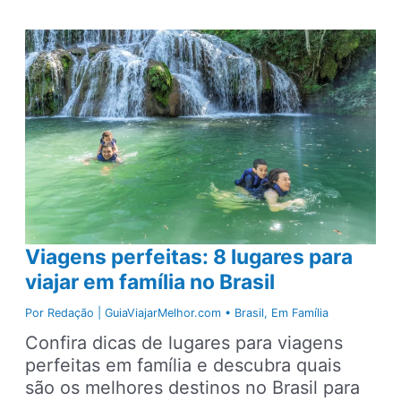
família:
5
dicas
de
hotel
fazenda
perto
de
Brasília
Viagens perfeitas: 8 lugares para
viajar em família no Brasil
Por
Redação | GuiaViajarMelhor.com
•
Brasil
,
Em Família
Confira dicas de lugares para viagens
perfeitas em família e descubra quais
são os melhores destinos no Brasil para