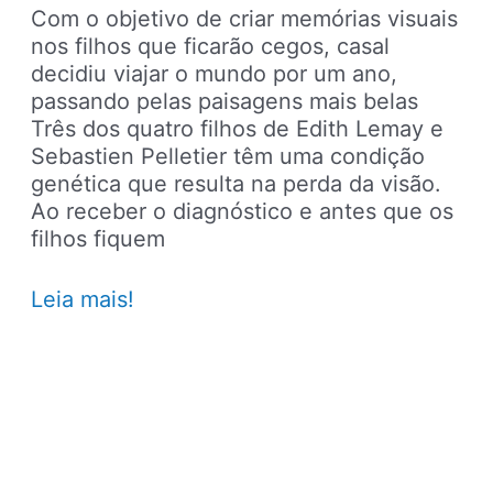
Com o objetivo de criar memórias visuais
nos filhos que ficarão cegos, casal
decidiu viajar o mundo por um ano,
passando pelas paisagens mais belas
Três dos quatro filhos de Edith Lemay e
Sebastien Pelletier têm uma condição
genética que resulta na perda da visão.
Ao receber o diagnóstico e antes que os
filhos fiquem
Casal
Leia mais!
leva
filhos
para
viajar
o
mundo
antes