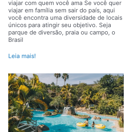
viajar com quem você ama Se você quer
viajar em família sem sair do país, aqui
você encontra uma diversidade de locais
únicos para atingir seu objetivo. Seja
parque de diversão, praia ou campo, o
Brasil
Viagens
Leia mais!
perfeitas:
8
lugares
para
viajar
em
família
no
Brasil