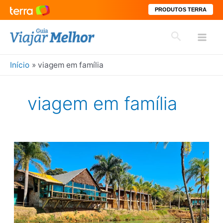
PRODUTOS TERRA
Ir
Pesquisar
para
Mai
o
conteúdo
Início
viagem em família
Men
viagem em família