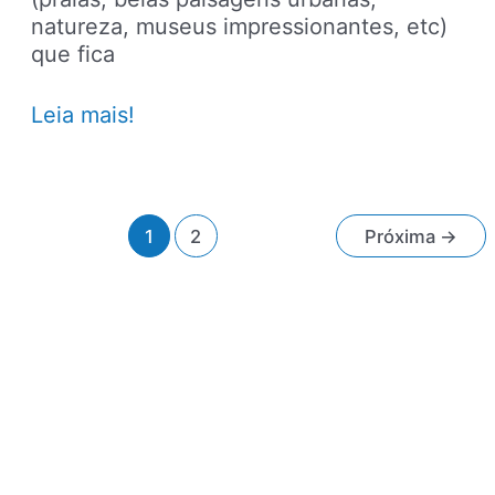
natureza, museus impressionantes, etc)
que fica
Veja
Leia mais!
12
cidades
mais
bonitas
Paginação
1
2
Próxima
→
para
de
visitar
post
nos
Estados
Unidos