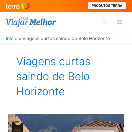
PRODUTOS TERRA
Ir
Pesquisar
para
Mai
o
conteúdo
Início
Viagens curtas saindo de Belo Horizonte
Men
Viagens curtas
saindo de Belo
Horizonte