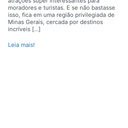
atrações super interessantes para
moradores e turistas. E se não bastasse
isso, fica em uma região privilegiada de
Minas Gerais, cercada por destinos
incríveis […]
8
Leia mais!
viagens
legais
para
fazer
perto
de
Belo
Horizonte