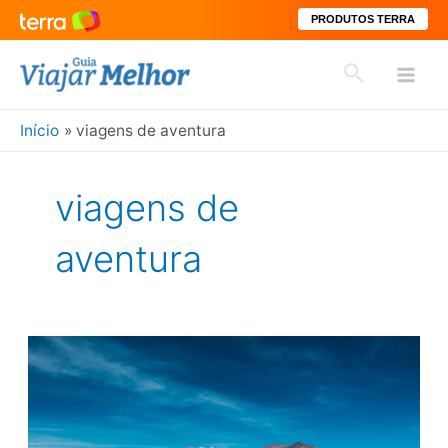
PRODUTOS TERRA
Ir
Pesquisar
para
Mai
o
conteúdo
Início
viagens de aventura
Men
viagens de
aventura