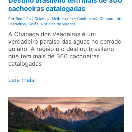
Destino brasileiro tem mais de 300
cachoeiras catalogadas
Por
Redação | GuiaViajarMelhor.com
•
Cachoeiras
,
Chapada dos
Veadeiros
,
Goiás
,
Notícias de viagens
A Chapada dos Veadeiros é um
verdadeiro paraíso das águas no cerrado
goiano. A região é o destino brasileiro
que tem mais de 300 cachoeiras
catalogadas
Destino
Leia mais!
brasileiro
tem
mais
de
300
cachoeiras
catalogadas