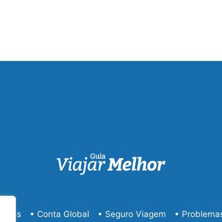
viagens
imperdíveis
para
fazer
gastando
pouco
éreas
• Conta Global
• Seguro Viagem
• Problema