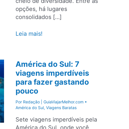
cheio de diversidade. Entre as
opções, há lugares
consolidados […]
América
Leia mais!
do
Sul:
30
América do Sul: 7
viagens
viagens imperdíveis
imperdíveis
para fazer gastando
para
explorar
pouco
o
Por
Redação | GuiaViajarMelhor.com
•
continente
América do Sul
,
Viagens Baratas
Sete viagens imperdíveis pela
América do Sul, onde você