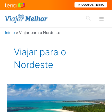
PRODUTOS TERRA
Ir
Pesquisar
para
Mai
o
conteúdo
Início
Viajar para o Nordeste
Men
Viajar para o
Nordeste