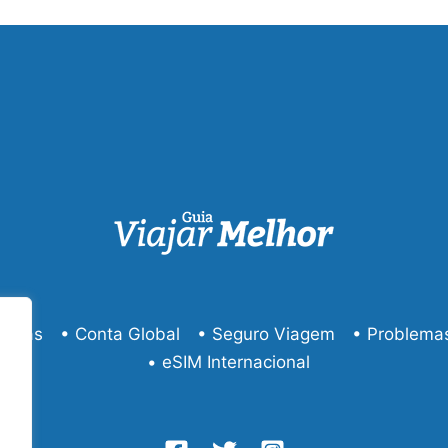
você
precisa
conhecer
éreas
• Conta Global
• Seguro Viagem
• Problema
• eSIM Internacional