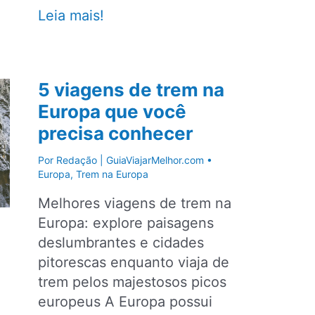
Outono
Leia mais!
na
Europa:
9
5 viagens de trem na
cidades
Europa que você
para
precisa conhecer
visitar
no
Por
Redação | GuiaViajarMelhor.com
•
continente
Europa
,
Trem na Europa
europeu
Melhores viagens de trem na
Europa: explore paisagens
deslumbrantes e cidades
pitorescas enquanto viaja de
trem pelos majestosos picos
europeus A Europa possui