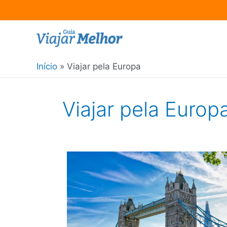
Ir
para
o
Início
Viajar pela Europa
conteúdo
Viajar pela Europ