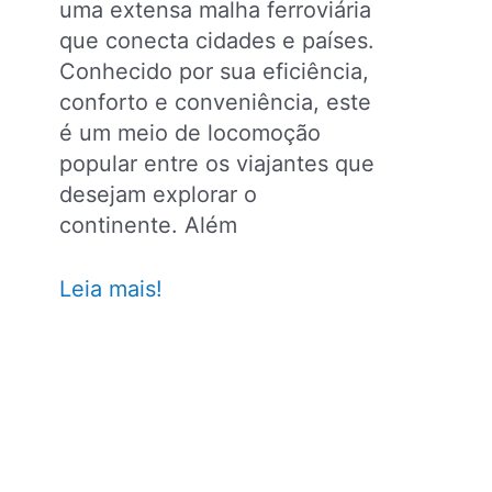
uma extensa malha ferroviária
que conecta cidades e países.
Conhecido por sua eficiência,
conforto e conveniência, este
é um meio de locomoção
popular entre os viajantes que
desejam explorar o
continente. Além
5
Leia mais!
viagens
de
trem
na
Europa
que