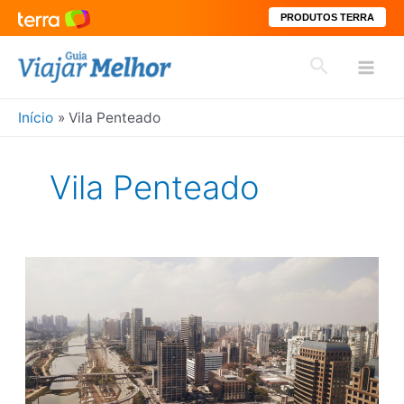
PRODUTOS TERRA
Ir
Pesquisar
para
Mai
o
conteúdo
Início
Vila Penteado
Men
Vila Penteado