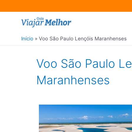
Ir
para
o
Início
Voo São Paulo Lençóis Maranhenses
conteúdo
Voo São Paulo Le
Maranhenses