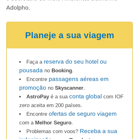
Adolpho.
Planeje a sua viagem
reserva do seu hotel ou
Faça a
pousada
no
Booking
.
passagens aéreas em
Encontre
promoção
no
Skyscanner
.
conta global
AstroPay
é a sua
com IOF
zero aceita em 200 países.
ofertas de seguro viagem
Encontre
com a
Melhor Seguro
.
Receba a sua
Problemas com voos?