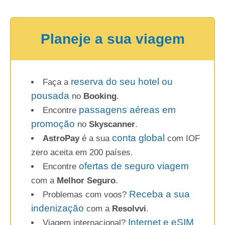
Planeje a sua viagem
reserva do seu hotel ou
Faça a
pousada
no
Booking
.
passagens aéreas em
Encontre
promoção
no
Skyscanner
.
conta global
AstroPay
é a sua
com IOF
zero aceita em 200 países.
ofertas de seguro viagem
Encontre
com a
Melhor Seguro
.
Receba a sua
Problemas com voos?
indenização
com a
Resolvvi
.
Internet e eSIM
Viagem internacional?