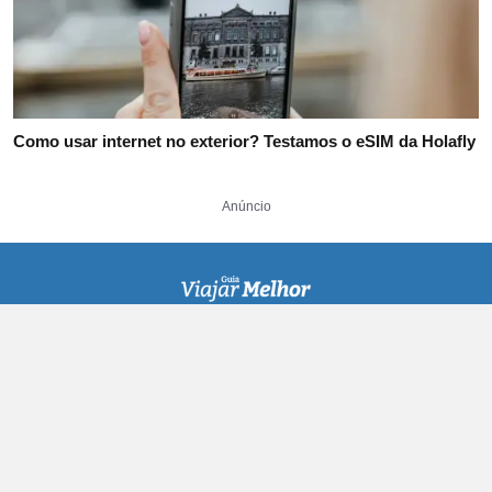
Como usar internet no exterior? Testamos o eSIM da Holafly
Anúncio
• Reserva de Hotéis
• Passagens Aéreas
Deslize para o
• Conta Global
artigo de alteração