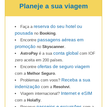
Planeje a sua viagem
reserva do seu hotel ou
Faça a
pousada
no
Booking
.
passagens aéreas em
Encontre
promoção
no
Skyscanner
.
conta global
AstroPay
é a sua
com IOF
zero aceita em 200 países.
ofertas de seguro viagem
Encontre
com a
Melhor Seguro
.
Receba a sua
Problemas com voos?
indenização
com a
Resolvvi
.
Internet e eSIM
Viagem internacional?
com a
Holafly
.
passeios e excursões
Reserve
com a