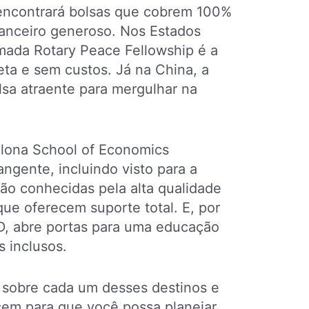
 encontrará bolsas que cobrem 100%
nanceiro generoso. Nos Estados
mada Rotary Peace Fellowship é a
a e sem custos. Já na China, a
lsa atraente para mergulhar na
elona School of Economics
ngente, incluindo visto para a
são conhecidas pela alta qualidade
ue oferecem suporte total. E, por
D, abre portas para uma educação
s inclusos.
s sobre cada um desses destinos e
cem para que você possa planejar